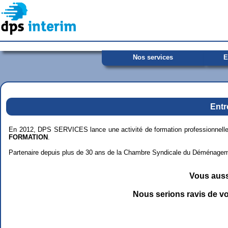
Nos services
E
Qui sommes nous ?
Les m
Actualités et partenaires
Postes
Politique de formation
Dépôt 
Entr
Nos qualifications
En 2012, DPS SERVICES lance une activité de formation professionnelle,
FORMATION
.
Partenaire depuis plus de 30 ans de la Chambre Syndicale du Déménagement
Vous auss
Nous serions ravis de vo